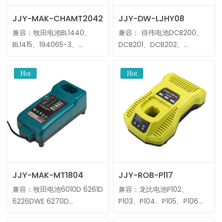
JJY-MAK-CHAMT2042
JJY-DW-LJHY08
兼容：牧田电池BL1440、
兼容： 得伟电池DCB200、
BL1415、194065-3、
DCB201、DCB202、
194066-1、BL1430、
DCB203、DCB204等。 输
BDF343、DA340DRF等。输
出电压：7.2~18V 输出电流：
出电压：14.4~18V输出电流：
400mA 制造商：金俊业
4.0A制造商：标准电波
MOQ：10件 ……
MOQ：10件……
JJY-MAK-MT1804
JJY-ROB-P117
兼容：牧田电池6010D 6261D
兼容：龙比电池P102、
6226DWE 6270D
P103、P104、P105、P106
6270DWE等。输出电压：
等。输出电压：9.6~18V输出