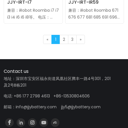
JJY-IRT-I7
JJY-IRT-IR59
兼容：iRobot Roomba i7 i7
兼容：iRobot Roomba 671
i3 i4 i6 i6 i8等。 电压：
676 677 681 685 691 696
14.4V 类型：锂离子 制造
等。 电压：14.4V 类型：锂
商：JJY 最小起订量：10件
离子 制造商：JJY 最小起订
贴牌生产：标签、包装、……
量：10件 贴牌生产……
«
1
2
3
»
Contact us
地址：深圳市宝安区福永街道凤凰社区腾丰一路4号301，201
及2号B栋201
电话: +86 177 2798 4613 +86-13530804606
邮箱：info@jjybattery.com jjy5@jjybattery.com