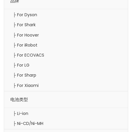
品牌
├ For Dyson
├ For Shark
├ For Hoover
├ For iRobot
├ For ECOVACS
├ For LG
├ For Sharp
├ For Xiaomi
电池类型
├ Li-ion
├ Ni-CD/Ni-MH