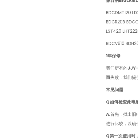
兼容的Black&
BDCDMT120 LD
BDCR20B BDCCS
LST420 LHT2220
BDCV610 BDH20
1年保修
我们所有的
JJY
而失败，我们提
常见问题
Q
如何检查此电
A.
首先，找出旧
进行比较，以确
Q
第一次使用时