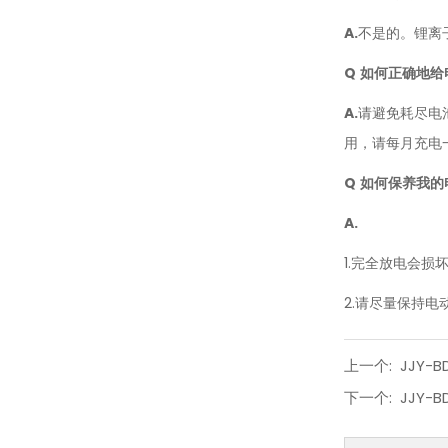
A.
不是的。锂离
Q
如何正确地给
A.
请避免耗尽电
用，请每月充电
Q
如何保养我的
A.
1.完全放电会损
2.请尽量保持电
上一个:
JJY-B
下一个:
JJY-B