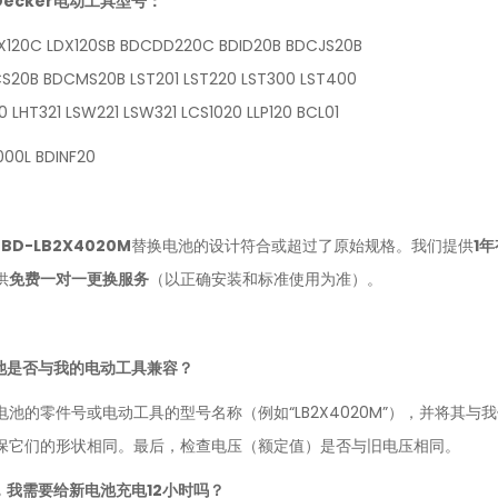
Decker电动工具型号：
X120C LDX120SB BDCDD220C BDID20B BDCJS20B
20B BDCMS20B LST201 LST220 LST300 LST400
 LHT321 LSW221 LSW321 LCS1020 LLP120 BCL01
00L BDINF20
-BD-LB2X4020M
替换电池的设计符合或超过了原始规格。我们提供
1
供
免费一对一更换服务
（以正确安装和标准使用为准）。
池是否与我的电动工具兼容？
电池的零件号或电动工具的型号名称（例如“LB2X4020M”），并将其
保它们的形状相同。最后，检查电压（额定值）是否与旧电压相同。
，我需要给新电池充电12小时吗？