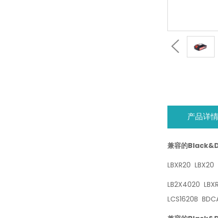
产品详
兼容的Black&
LBXR20 LBX20 
LB2X4020 LBX
LCS1620B BDC