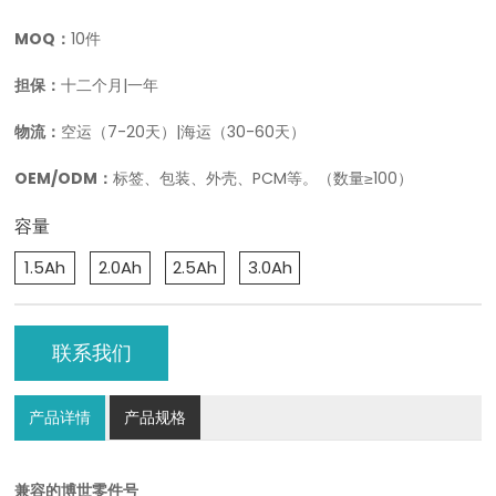
MOQ：
10件
担保：
十二个月|一年
物流：
空运（7-20天）|海运（30-60天）
OEM/ODM：
标签、包装、外壳、PCM等。（数量≥100）
容量
1.5Ah
2.0Ah
2.5Ah
3.0Ah
联系我们
产品详情
产品规格
兼容的博世零件号