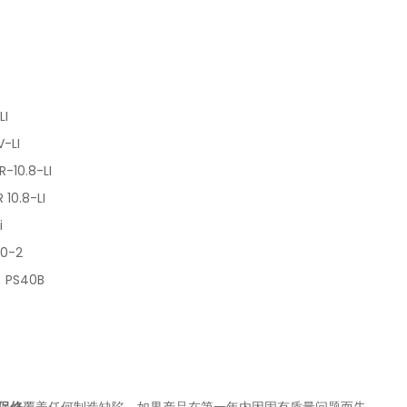
-LI
8V-LI
R-10.8-LI
 10.8-LI
Li
S20-2
A PS40B
2A
保修
覆盖任何制造缺陷。如果产品在第一年内因固有质量问题而失