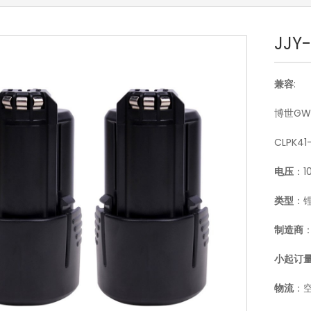
JJY
兼容
:
博世GWB-1
CLPK41
电压
：10
类型
：
制造商
：
小起订
物流
：空