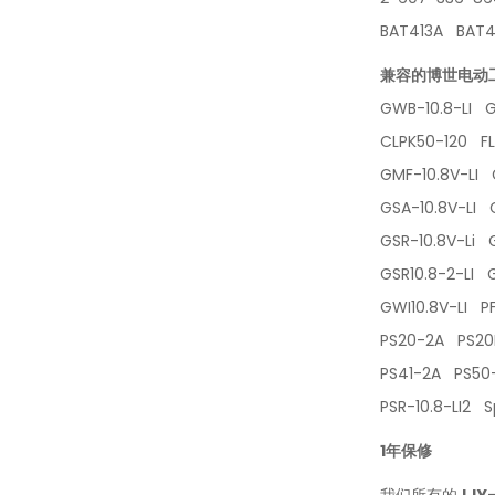
BAT413A BAT
兼容的博世电动
GWB-10.8-LI 
CLPK50-120 FL
GMF-10.8V-LI 
GSA-10.8V-LI 
GSR-10.8V-Li 
GSR10.8-2-LI 
GWI10.8V-LI P
PS20-2A PS2
PS41-2A PS5
PSR-10.8-LI2
1年保修
我们所有的
JJY