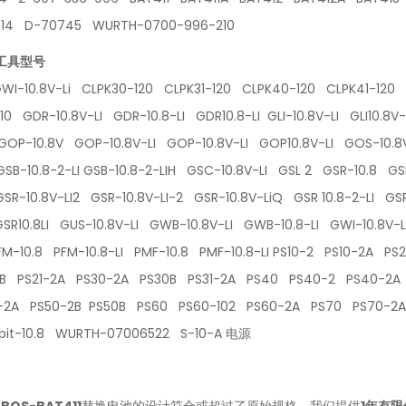
414 D-70745 WURTH-0700-996-210
工具型号
GWI-10.8V-Li CLPK30-120 CLPK31-120 CLPK40-120 CLPK41-120
10 GDR-10.8V-LI GDR-10.8-LI GDR10.8-LI GLI-10.8V-LI GLI10.8V
GOP-10.8V GOP-10.8V-LI GOP-10.8V-LI GOP10.8V-LI GOS-10.
GSB-10.8-2-LI GSB-10.8-2-LIH GSC-10.8V-LI GSL 2 GSR-10.8 GS
GSR-10.8V-LI2 GSR-10.8V-LI-2 GSR-10.8V-LiQ GSR 10.8-2-LI GSR
GSR10.8LI GUS-10.8V-LI GWB-10.8V-LI GWB-10.8-LI GWI-10.8V-
FM-10.8 PFM-10.8-LI PMF-10.8 PMF-10.8-LI PS10-2 PS10-2A P
0B PS21-2A PS30-2A PS30B PS31-2A PS40 PS40-2 PS40-2
0-2A PS50-2B PS50B PS60 PS60-102 PS60-2A PS70 PS70-
 Spit-10.8 WURTH-07006522 S-10-A 电源
-BOS-BAT411
替换电池的设计符合或超过了原始规格。我们提供
1年有限